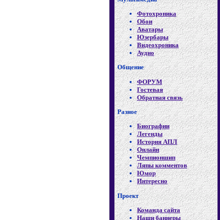
Фотохроника
Обои
Аватары
Юзербары
Видеохроника
Аудио
Общение
ФОРУМ
Гостевая
Обратная связь
Разное
Биографии
Легенды
История АПЛ
Онлайн
Чемпионшип
Ляпы комментов
Юмор
Интересно
Проект
Команда сайта
Наши баннеры