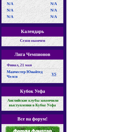
N/A
N/A
N/A
N/A
N/A
N/A
Календарь
Cезон окончен
Лига Чемпионов
Финал, 21 мая
Манчестер Юнайтед
VS
Челси
Кубок Уефа
Английские клубы закончили
выступления в Кубке Уефа
Все на форум!