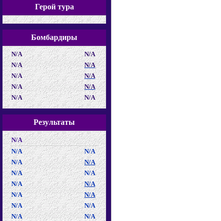
Герой тура
Бомбардиры
N/A
N/A
N/A
N/A
N/A
N/A
N/A
N/A
N/A
N/A
Результаты
N/A
N/A
N/A
N/A
N/A
N/A
N/A
N/A
N/A
N/A
N/A
N/A
N/A
N/A
N/A