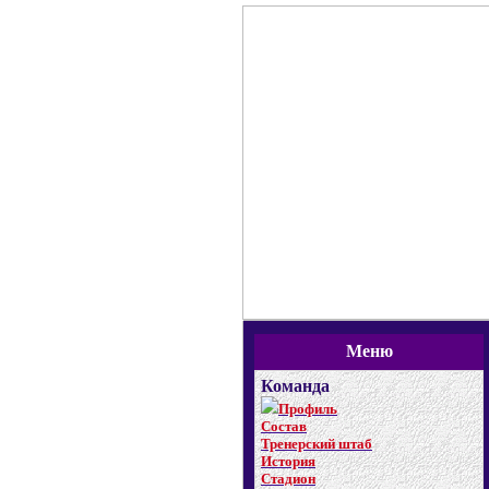
Меню
Команда
Профиль
Состав
Тренерский штаб
История
Стадион