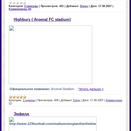
Категория:
Стадионы
|
Просмотров:
401
|
Добавил:
Diego
|
Дата:
17.08.2007
|
Комментарии (0)
Highbury ( Arsenal FC stadium)
Официальное название:
Arsenal
Stadium
...
Читать дальше »
Категория:
Стадионы
|
Просмотров:
406
|
Добавил:
Diego
|
Дата:
17.08.2007
|
Комментарии
(2)
Энфилд