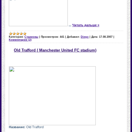
...
Читать дальше »
Категория:
Стадионы
|
Просмотров:
441
|
Добавил:
Diego
|
Дата:
17.08.2007
|
Комментарии (2)
Old Trafford ( Manchester United FC stadium)
Название
:
Old Trafford