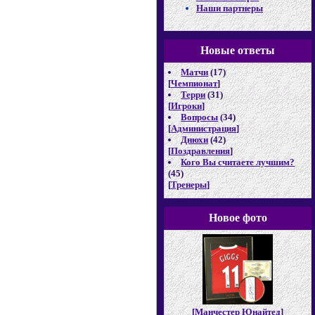
Наши партнеры
Новые отв
еты
Матчи
(17)
[
Чемпионат
]
Терри
(31)
[
Игроки
]
Вопросы
(34)
[
Администрация
]
Днюхи
(42)
[
Поздравления
]
Кого Вы считаете лучшим?
(45)
[
Тренеры
]
Новое фото
[
Манчестер Юнайтед
]