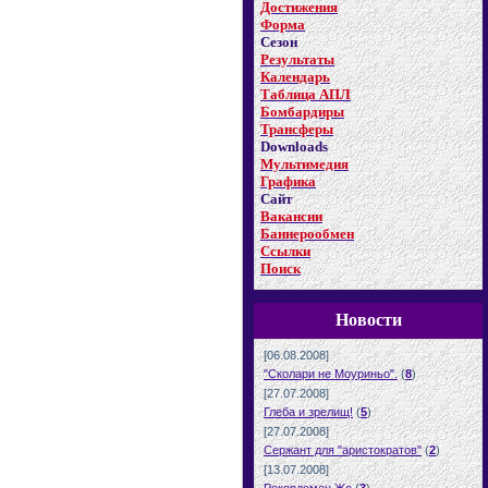
Достижения
Форма
Сезон
Результаты
Календарь
Таблица АПЛ
Бомбардиры
Трансферы
Downloads
Мультимедия
Графика
Сайт
Вакансии
Баннерообмен
Ссылки
Поиск
Новости
[06.08.2008]
"Сколари не Моуриньо".
(
8
)
[27.07.2008]
Глеба и зрелищ!
(
5
)
[27.07.2008]
Сержант для "аристократов"
(
2
)
[13.07.2008]