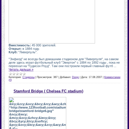
Вместимость:
45 000 зрителей.
Открыт:
в 1884 году.
Клуб:
"Ливерпуль".
"Энфилд" не всегда был домашним стадионом для "Ливерпуля", на самом
деле здесь играл футбольный клуб "Эвертон" с 1884 по 1892 годы , пока не
переехал на "Гудисон Роуд". Там они построили первый главный футб
...
Читать дальше »
Категория:
Стадионы
|
Просмотров:
387
|
Добавил:
Diego
|
Дата:
17.08.2007
|
Комментарии
(0)
Stamford Bridge ( Chelsea FC stadium)