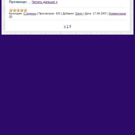
Прозвище
:
...
Читать дальше »
Категория:
Стадионы
|
Просмотров:
420
|
Добавил:
Diego
|
Дата:
17.08.2007
|
Комментарии
(0)
«
1
2