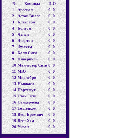
№
Команда
И
О
1
Арсенал
0
0
2
Астон Вилла
0
0
3
Блэкберн
0
0
4
Болтон
0
0
5
Челси
0
0
6
Эвертон
0
0
7
Фулхэм
0
0
8
Халл Сити
0
0
9
Ливерпуль
0
0
10
Манчестер Сити
0
0
11
МЮ
0
0
12
Мидлсбро
0
0
13
Ньюкасл
0
0
14
Портсмут
0
0
15
Сток Сити
0
0
16
Сандерленд
0
0
17
Тоттенхэм
0
0
18
Вест Бромвич
0
0
19
Вест Хэм
0
0
20
Уиган
0
0