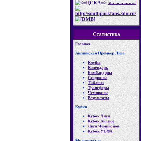
Статистика
Главная
Английская Премьер Лига
Клубы
Календарь
Бомбардиры
Стадионы
Таблица
Трансферы
Чемпионы
Результаты
Кубки
Кубок Лиги
Кубок Англии
Лига Чемпионов
Кубок УЕФА
Мультимедиа