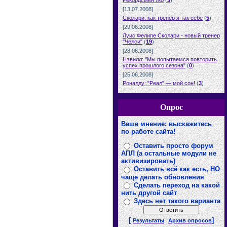
Рекордсмен Жо
(
3
)
[13.07.2008]
Сколари: как тренер я так себе
(
5
)
[29.06.2008]
Луис Фелипе Сколари - новый тренер
"Челси"
(
19
)
[28.06.2008]
Нэвилл: "Мы попытаемся повторить
успех прошлого сезона"
(
0
)
[25.06.2008]
Роналду: "Реал" — мой сон!
(
3
)
Опрос
Ваше мнение: выскажитесь
по работе сайта!
Оставить просто форум
АПЛ (а остальные модули не
активизировать)
Оставить всё как есть, НО
чаще делать обновления
Сделать переход на какой
нить другой сайт
Здесь нет такого варианта
[
]
Результаты
Архив опросов