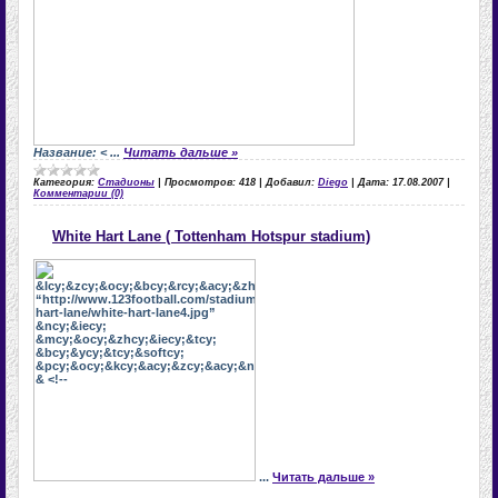
Название
:
<
...
Читать дальше »
Категория:
Стадионы
|
Просмотров:
418
|
Добавил:
Diego
|
Дата:
17.08.2007
|
Комментарии (0)
White Hart Lane ( Tottenham Hotspur stadium)
...
Читать дальше »