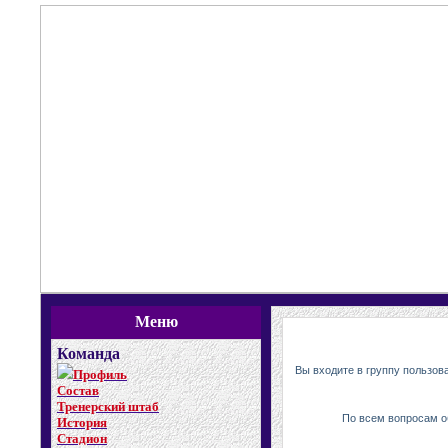
Меню
Команда
Вы входите в группу пользов
Профиль
Состав
Тренерский штаб
По всем вопросам о
История
Стадион