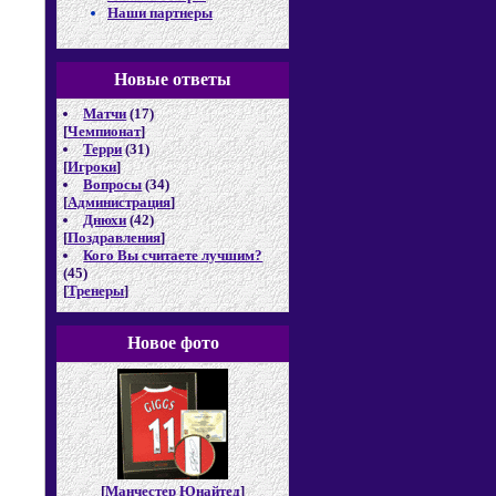
Наши партнеры
Новые отв
еты
Матчи
(17)
[
Чемпионат
]
Терри
(31)
[
Игроки
]
Вопросы
(34)
[
Администрация
]
Днюхи
(42)
[
Поздравления
]
Кого Вы считаете лучшим?
(45)
[
Тренеры
]
Новое фото
[
Манчестер Юнайтед
]