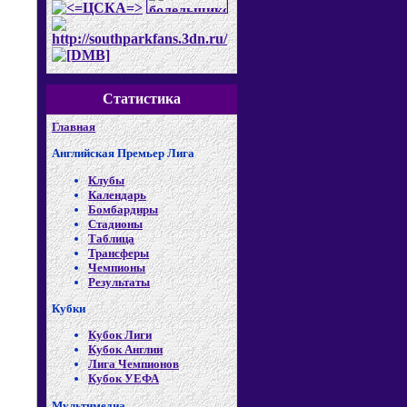
Статистика
Главная
Английская Премьер Лига
Клубы
Календарь
Бомбардиры
Стадионы
Таблица
Трансферы
Чемпионы
Результаты
Кубки
Кубок Лиги
Кубок Англии
Лига Чемпионов
Кубок УЕФА
Мультимедиа