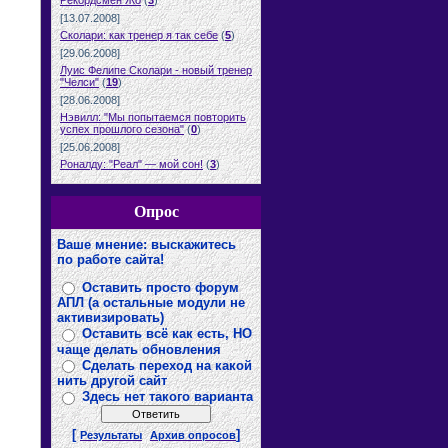
Рекордсмен Жо
(
3
)
[13.07.2008]
Сколари: как тренер я так себе
(
5
)
[29.06.2008]
Луис Фелипе Сколари - новый тренер
"Челси"
(
19
)
[28.06.2008]
Нэвилл: "Мы попытаемся повторить
успех прошлого сезона"
(
0
)
[25.06.2008]
Роналду: "Реал" — мой сон!
(
3
)
Опрос
Ваше мнение: выскажитесь
по работе сайта!
Оставить просто форум
АПЛ (а остальные модули не
активизировать)
Оставить всё как есть, НО
чаще делать обновления
Сделать переход на какой
нить другой сайт
Здесь нет такого варианта
[
]
Результаты
Архив опросов