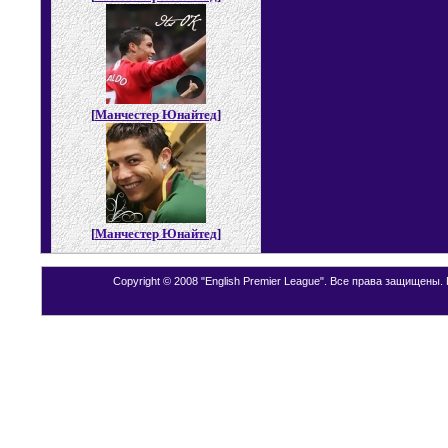
[
Манчестер Юнайтед
]
[
Манчестер Юнайтед
]
Copyright © 2008 "English Premier League". Все права защищены