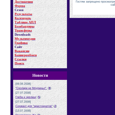
Достижения
Гостям запрещено просматрив
сай
Форма
Сезон
Результаты
Календарь
Таблица АПЛ
Бомбардиры
Трансферы
Downloads
Мультимедия
Графика
Сайт
Вакансии
Баннерообмен
Ссылки
Поиск
Новости
[06.08.2008]
"Сколари не Моуриньо".
(
8
)
[27.07.2008]
Глеба и зрелищ!
(
5
)
[27.07.2008]
Сержант для "аристократов"
(
2
)
[13.07.2008]