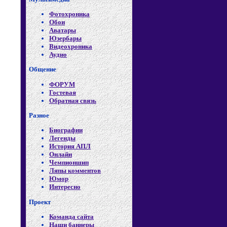
Фотохроника
Обои
Аватары
Юзербары
Видеохроника
Аудио
Общение
ФОРУМ
Гостевая
Обратная связь
Разное
Биографии
Легенды
История АПЛ
Онлайн
Чемпионшип
Ляпы комментов
Юмор
Интересно
Проект
Команда сайта
Наши баннеры