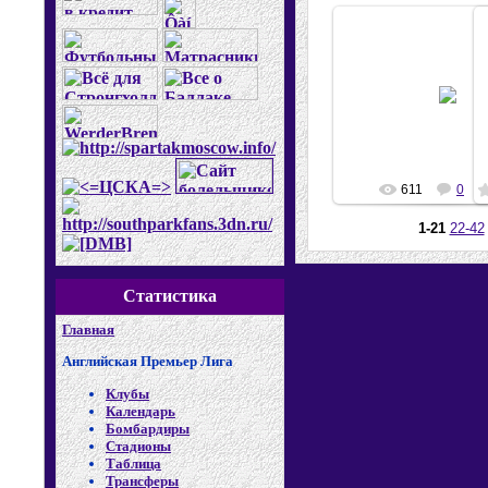
20.03.2008
Diego
611
0
1-21
22-42
Статистика
Главная
Английская Премьер Лига
Клубы
Календарь
Бомбардиры
Стадионы
Таблица
Трансферы