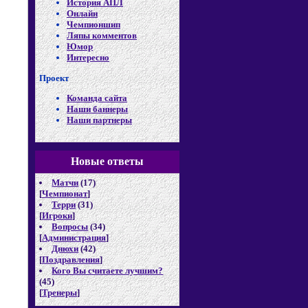
История АПЛ
Онлайн
Чемпионшип
Ляпы комментов
Юмор
Интересно
Проект
Команда сайта
Наши баннеры
Наши партнеры
Новые отв
еты
Матчи
(17)
[
Чемпионат
]
Терри
(31)
[
Игроки
]
Вопросы
(34)
[
Администрация
]
Днюхи
(42)
[
Поздравления
]
Кого Вы считаете лучшим?
(45)
[
Тренеры
]