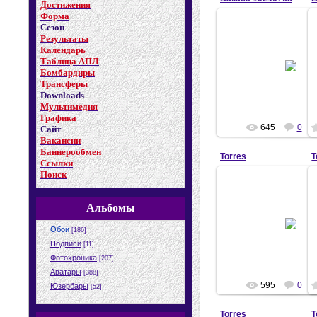
Достижения
Форма
Сезон
Результаты
Календарь
02.04.2008
Таблица АПЛ
Бомбардиры
Diego
Трансферы
Downloads
Мультимедия
Графика
645
0
Сайт
Вакансии
Баннерообмен
Torres
T
Ссылки
Поиск
Альбомы
21.03.2008
Обои
[186]
Diego
Подписи
[11]
Фотохроника
[207]
Аватары
[388]
595
0
Юзербары
[52]
Torres
T