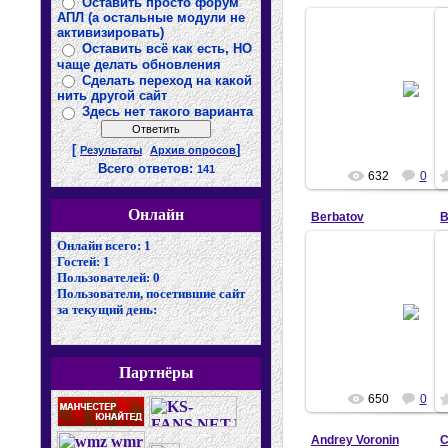
Оставить просто форум
АПЛ (а остальные модули не
активизировать)
Оставить всё как есть, НО
чаще делать обновления
21.03.2008
Сделать переход на какой
нить другой сайт
Diego
Здесь нет такого варианта
[
]
Результаты
Архив опросов
Всего ответов:
141
632
0
Онлайн
Berbatov
B
Онлайн всего:
1
Гостей:
1
Пользователей:
0
Пользователи, посетившие сайт
21.03.2008
за текущий день:
Diego
Партнёры
650
0
Andrey Voronin
C