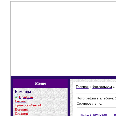
Меню
Главная
»
Фотоальбом
»
Команда
Профиль
Фотографий в альбоме:
Состав
Сортировать по:
Тренерский штаб
История
Стадион
Ballack 1024x768
B