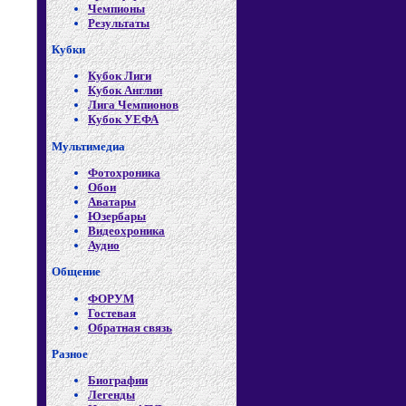
Чемпионы
Результаты
Кубки
Кубок Лиги
Кубок Англии
Лига Чемпионов
Кубок УЕФА
Мультимедиа
Фотохроника
Обои
Аватары
Юзербары
Видеохроника
Аудио
Общение
ФОРУМ
Гостевая
Обратная связь
Разное
Биографии
Легенды