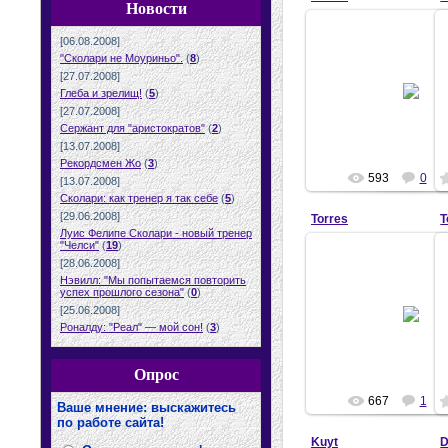
Новости
[06.08.2008]
"Сколари не Моуриньо".
(
8
)
21.03.2008
[27.07.2008]
Глеба и зрелищ!
(
5
)
Diego
[27.07.2008]
Сержант для "аристократов"
(
2
)
[13.07.2008]
Рекордсмен Жо
(
3
)
593
0
[13.07.2008]
Сколари: как тренер я так себе
(
5
)
[29.06.2008]
Torres
T
Луис Фелипе Сколари - новый тренер
"Челси"
(
19
)
[28.06.2008]
Нэвилл: "Мы попытаемся повторить
успех прошлого сезона"
(
0
)
21.03.2008
[25.06.2008]
Роналду: "Реал" — мой сон!
(
3
)
Diego
Опрос
667
1
Ваше мнение: выскажитесь
по работе сайта!
Kuyt
D