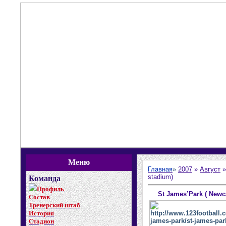
Меню
Главная
»
2007
»
Август
»
stadium)
Команда
Профиль
St James’Park ( Newc
Состав
Тренерский штаб
История
Стадион