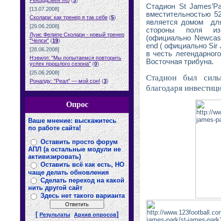
Рекордсмен Жо
(
3
)
Стадион
St
James
’
Pa
[13.07.2008]
вместительностью 52
Сколари: как тренер я так себе
(
5
)
является домом
дл
[29.06.2008]
стороны поля и
Луис Фелипе Сколари - новый тренер
(официально
Newcast
"Челси"
(
19
)
end
( официально
Sir
[28.06.2008]
в честь легендарног
Нэвилл: "Мы попытаемся повторить
Восточная трибуна.
успех прошлого сезона"
(
0
)
[25.06.2008]
Стадион был силь
Роналду: "Реал" — мой сон!
(
3
)
благодаря инвестиц
Опрос
Ваше мнение: выскажитесь
по работе сайта!
Оставить просто форум
АПЛ (а остальные модули не
активизировать)
Оставить всё как есть, НО
чаще делать обновления
Сделать переход на какой
нить другой сайт
Здесь нет такого варианта
[
]
Результаты
Архив опросов