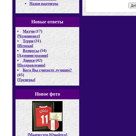
Наши партнеры
Новые отв
еты
Матчи
(17)
[
Чемпионат
]
Терри
(31)
[
Игроки
]
Вопросы
(34)
[
Администрация
]
Днюхи
(42)
[
Поздравления
]
Кого Вы считаете лучшим?
(45)
[
Тренеры
]
Новое фото
[
Манчестер Юнайтед
]