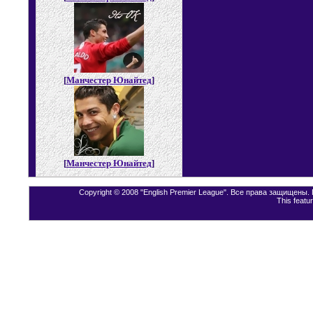
[
Манчестер Юнайтед
]
[
Манчестер Юнайтед
]
Copyright © 2008 "English Premier League". Все права защищены
This featu