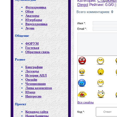
Категория:
Стадионы
Diego
| Рейтинг: 0.0/0 |
Фотохроника
Обои
Всего комментариев:
0
Аватары
Юзербары
Имя *:
Видеохроника
Аудио
Email *:
Общение
ФОРУМ
Гостевая
Обратная связь
Разное
Биографии
Легенды
История АПЛ
Онлайн
Чемпионшип
Ляпы комментов
Юмор
Интересно
Все смайлы
Проект
Команда сайта
Код *:
Наши баннеры