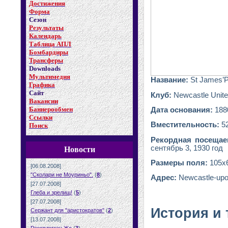
Достижения
Форма
Сезон
Результаты
Календарь
Таблица АПЛ
Бомбардиры
Трансферы
Downloads
Мультимедия
Название
:
St James’
Графика
Сайт
Клуб
:
Newcastle Unit
Вакансии
Баннерообмен
Дата основания:
188
Ссылки
Вместительность:
5
Поиск
Рекордная посещае
сентябрь 3, 1930 год
Новости
Размеры поля:
105х
[06.08.2008]
"Сколари не Моуриньо".
(
8
)
Адрес
:
Newcastle-up
[27.07.2008]
Глеба и зрелищ!
(
5
)
[27.07.2008]
История и
Сержант для "аристократов"
(
2
)
[13.07.2008]