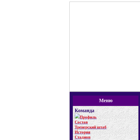
Меню
Команда
Профиль
Состав
Тренерский штаб
История
Стадион