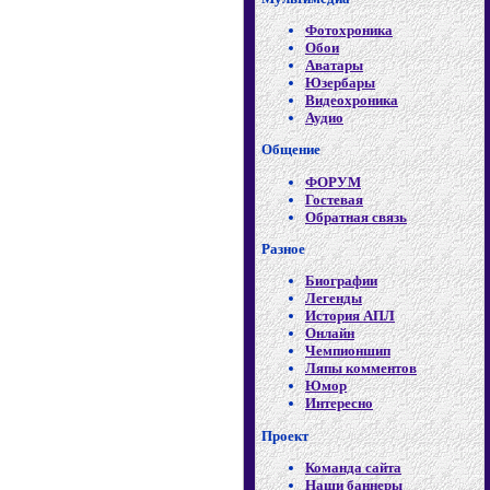
Фотохроника
Обои
Аватары
Юзербары
Видеохроника
Аудио
Общение
ФОРУМ
Гостевая
Обратная связь
Разное
Биографии
Легенды
История АПЛ
Онлайн
Чемпионшип
Ляпы комментов
Юмор
Интересно
Проект
Команда сайта
Наши баннеры