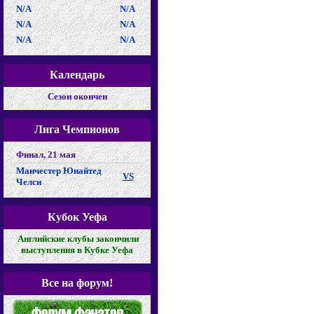
N/A
N/A
N/A
N/A
N/A
N/A
Календарь
Cезон окончен
Лига Чемпионов
Финал, 21 мая
Манчестер Юнайтед
VS
Челси
Кубок Уефа
Английские клубы закончили
выступления в Кубке Уефа
Все на форум!