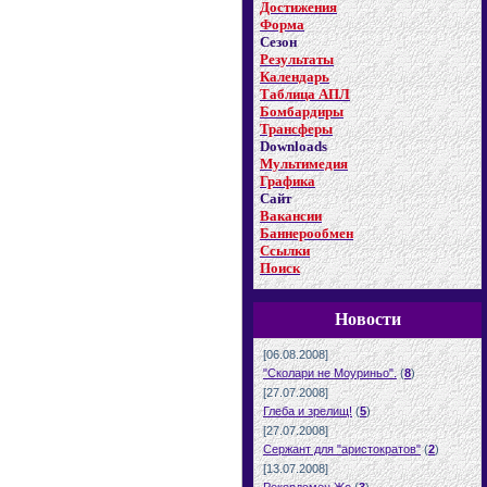
Достижения
Форма
Сезон
Результаты
Календарь
Таблица АПЛ
Бомбардиры
Трансферы
Downloads
Мультимедия
Графика
Сайт
Вакансии
Баннерообмен
Ссылки
Поиск
Новости
[06.08.2008]
"Сколари не Моуриньо".
(
8
)
[27.07.2008]
Глеба и зрелищ!
(
5
)
[27.07.2008]
Сержант для "аристократов"
(
2
)
[13.07.2008]