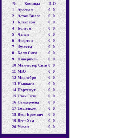
№
Команда
И
О
1
Арсенал
0
0
2
Астон Вилла
0
0
3
Блэкберн
0
0
4
Болтон
0
0
5
Челси
0
0
6
Эвертон
0
0
7
Фулхэм
0
0
8
Халл Сити
0
0
9
Ливерпуль
0
0
10
Манчестер Сити
0
0
11
МЮ
0
0
12
Мидлсбро
0
0
13
Ньюкасл
0
0
14
Портсмут
0
0
15
Сток Сити
0
0
16
Сандерленд
0
0
17
Тоттенхэм
0
0
18
Вест Бромвич
0
0
19
Вест Хэм
0
0
20
Уиган
0
0