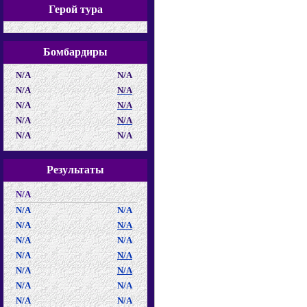
Герой тура
Бомбардиры
N/A
N/A
N/A
N/A
N/A
N/A
N/A
N/A
N/A
N/A
Результаты
N/A
N/A
N/A
N/A
N/A
N/A
N/A
N/A
N/A
N/A
N/A
N/A
N/A
N/A
N/A