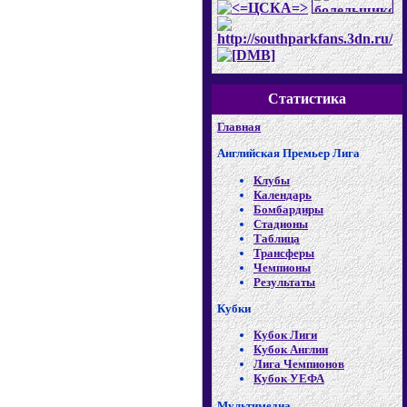
Статистика
Главная
Английская Премьер Лига
Клубы
Календарь
Бомбардиры
Стадионы
Таблица
Трансферы
Чемпионы
Результаты
Кубки
Кубок Лиги
Кубок Англии
Лига Чемпионов
Кубок УЕФА
Мультимедиа