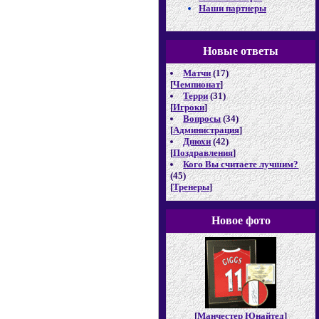
Наши партнеры
Новые отв
еты
Матчи
(17)
[
Чемпионат
]
Терри
(31)
[
Игроки
]
Вопросы
(34)
[
Администрация
]
Днюхи
(42)
[
Поздравления
]
Кого Вы считаете лучшим?
(45)
[
Тренеры
]
Новое фото
[
Манчестер Юнайтед
]