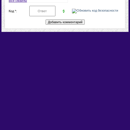
Все смайлы
Код *: