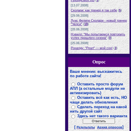
Рекордсмен Жо
(
3
)
[13.07.2008]
Сколари: как тренер я так себе
(
5
)
[29.06.2008]
Луис Фелипе Сколари - новый тренер
"Челси"
(
19
)
[28.06.2008]
Нэвилл: "Мы попытаемся повторить
успех прошлого сезона"
(
0
)
[25.06.2008]
Роналду: "Реал" — мой сон!
(
3
)
Опрос
Ваше мнение: выскажитесь
по работе сайта!
Оставить просто форум
АПЛ (а остальные модули не
активизировать)
Оставить всё как есть, НО
чаще делать обновления
Сделать переход на какой
нить другой сайт
Здесь нет такого варианта
[
]
Результаты
Архив опросов