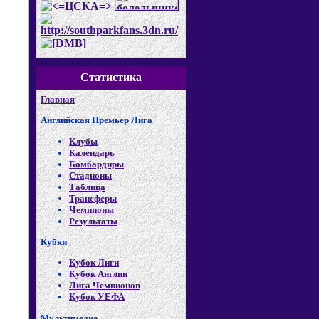
Статистика
Главная
Английская Премьер Лига
Клубы
Календарь
Бомбардиры
Стадионы
Таблица
Трансферы
Чемпионы
Результаты
Кубки
Кубок Лиги
Кубок Англии
Лига Чемпионов
Кубок УЕФА
Мультимедиа