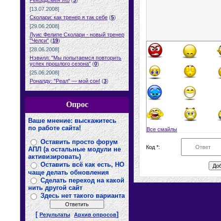
Рекордсмен Жо
(
3
)
[13.07.2008]
Сколари: как тренер я так себе
(
5
)
[29.06.2008]
Луис Фелипе Сколари - новый тренер
"Челси"
(
19
)
[28.06.2008]
Нэвилл: "Мы попытаемся повторить
успех прошлого сезона"
(
0
)
[25.06.2008]
Роналду: "Реал" — мой сон!
(
3
)
Опрос
Ваше мнение: выскажитесь
по работе сайта!
Все смайлы
Оставить просто форум
Код *:
АПЛ (а остальные модули не
активизировать)
Оставить всё как есть, НО
чаще делать обновления
Сделать переход на какой
нить другой сайт
Здесь нет такого варианта
[
]
Результаты
Архив опросов