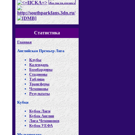
Статистика
Главная
Английская Премьер Лига
Клубы
Календарь
Бомбардиры
Стадионы
Таблица
Трансферы
Чемпионы
Результаты
Кубки
Кубок Лиги
Кубок Англии
Лига Чемпионов
Кубок УЕФА
Мультимедиа