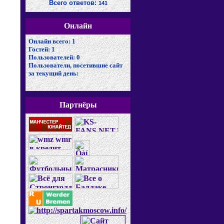
Всего ответов:
141
Онлайн
Онлайн всего:
1
Гостей:
1
Пользователей:
0
Пользователи, посетившие сайт
за текущий день:
Партнёры