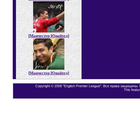
[
Манчестер Юнайтед
]
[
Манчестер Юнайтед
]
Copyright © 2008 "English Premier League". Все права защищены
This featu