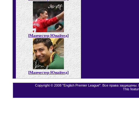
[
Манчестер Юнайтед
]
[
Манчестер Юнайтед
]
Copyright © 2008 "English Premier League". Все права защищены
This featu