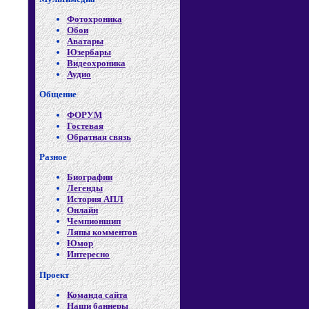
Фотохроника
Обои
Аватары
Юзербары
Видеохроника
Аудио
Общение
ФОРУМ
Гостевая
Обратная связь
Разное
Биографии
Легенды
История АПЛ
Онлайн
Чемпионшип
Ляпы комментов
Юмор
Интересно
Проект
Команда сайта
Наши баннеры