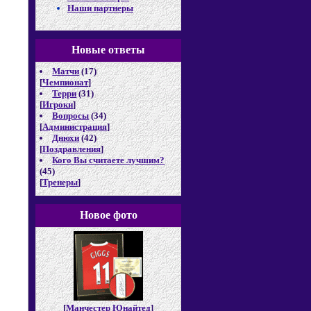
Наши партнеры
Новые отв
еты
Матчи
(17)
[
Чемпионат
]
Терри
(31)
[
Игроки
]
Вопросы
(34)
[
Администрация
]
Днюхи
(42)
[
Поздравления
]
Кого Вы считаете лучшим?
(45)
[
Тренеры
]
Новое фото
[
Манчестер Юнайтед
]