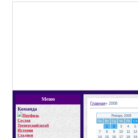
Меню
Главная
»
2008
Команда
Профиль
Январь 2008
Состав
Пн
Вт
Ср
Чт
Пт
Сб
Тренерский штаб
1
2
3
4
5
История
7
8
9
10
11
12
Стадион
14
15
16
17
18
19