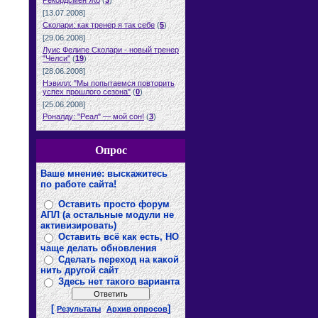
Рекордсмен Жо
(
3
)
[13.07.2008]
Сколари: как тренер я так себе
(
5
)
[29.06.2008]
Луис Фелипе Сколари - новый тренер
"Челси"
(
19
)
[28.06.2008]
Нэвилл: "Мы попытаемся повторить
успех прошлого сезона"
(
0
)
[25.06.2008]
Роналду: "Реал" — мой сон!
(
3
)
Опрос
Ваше мнение: выскажитесь
по работе сайта!
Оставить просто форум
АПЛ (а остальные модули не
активизировать)
Оставить всё как есть, НО
чаще делать обновления
Сделать переход на какой
нить другой сайт
Здесь нет такого варианта
[
]
Результаты
Архив опросов