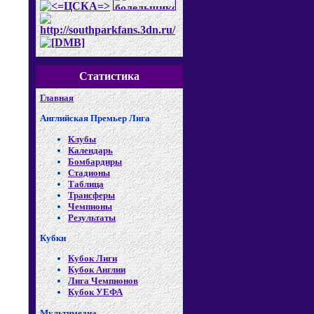
Статистика
Главная
Английская Премьер Лига
Клубы
Календарь
Бомбардиры
Стадионы
Таблица
Трансферы
Чемпионы
Результаты
Кубки
Кубок Лиги
Кубок Англии
Лига Чемпионов
Кубок УЕФА
Мультимедиа