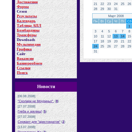
Достижения
21
22
23
24
25
26
Форма
28
29
30
31
Сезон
Результаты
Март 2008
Календарь
Пн
Вт
Ср
Чт
Пт
Сб
Таблица АПЛ
1
Бомбардиры
3
4
5
6
7
8
Трансферы
10
11
12
13
14
15
Downloads
17
18
19
20
21
22
Мультимедия
24
25
26
27
28
29
Графика
31
Сайт
Вакансии
Баннерообмен
Ссылки
Поиск
Новости
[06.08.2008]
"Сколари не Моуриньо".
(
8
)
[27.07.2008]
Глеба и зрелищ!
(
5
)
[27.07.2008]
Сержант для "аристократов"
(
2
)
[13.07.2008]