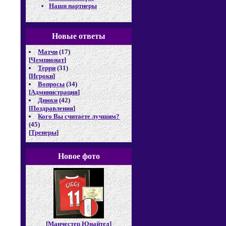
Наши партнеры
Новые отв
еты
Матчи
(17)
[
Чемпионат
]
Терри
(31)
[
Игроки
]
Вопросы
(34)
[
Администрация
]
Днюхи
(42)
[
Поздравления
]
Кого Вы считаете лучшим?
(45)
[
Тренеры
]
Новое фото
[
Манчестер Юнайтед
]