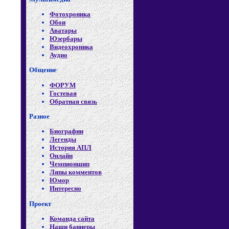
Фотохроника
Обои
Аватары
Юзербары
Видеохроника
Аудио
Общение
ФОРУМ
Гостевая
Обратная связь
Разное
Биографии
Легенды
История АПЛ
Онлайн
Чемпионшип
Ляпы комментов
Юмор
Интересно
Проект
Команда сайта
Наши баннеры