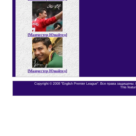
[
Манчестер Юнайтед
]
[
Манчестер Юнайтед
]
Copyright © 2008 "English Premier League". Все права защищены
This featu