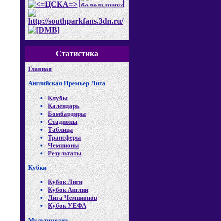
Статистика
Главная
Английская Премьер Лига
Клубы
Календарь
Бомбардиры
Стадионы
Таблица
Трансферы
Чемпионы
Результаты
Кубки
Кубок Лиги
Кубок Англии
Лига Чемпионов
Кубок УЕФА
Мультимедиа