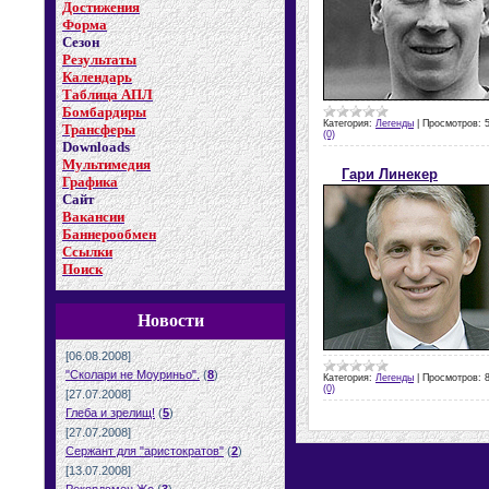
Достижения
Форма
Сезон
Результаты
Календарь
Таблица АПЛ
Бомбардиры
Категория:
Легенды
|
Просмотров:
Трансферы
(0)
Downloads
Мультимедия
Гари Линекер
Графика
Сайт
Вакансии
Баннерообмен
Ссылки
Поиск
Новости
[06.08.2008]
"Сколари не Моуриньо".
(
8
)
Категория:
Легенды
|
Просмотров:
(0)
[27.07.2008]
Глеба и зрелищ!
(
5
)
[27.07.2008]
Сержант для "аристократов"
(
2
)
[13.07.2008]