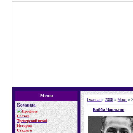
Меню
Главная
»
2008
»
Март
»
Команда
Бобби Чарльтон
Профиль
Состав
Тренерский штаб
История
Стадион