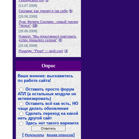
Рекордсмен Жо
(
3
)
[13.07.2008]
Сколари: как тренер я так себе
(
5
)
[29.06.2008]
Луис Фелипе Сколари - новый тренер
"Челси"
(
19
)
[28.06.2008]
Нэвилл: "Мы попытаемся повторить
успех прошлого сезона"
(
0
)
[25.06.2008]
Роналду: "Реал" — мой сон!
(
3
)
Опрос
Ваше мнение: выскажитесь
по работе сайта!
Оставить просто форум
АПЛ (а остальные модули не
активизировать)
Оставить всё как есть, НО
чаще делать обновления
Сделать переход на какой
нить другой сайт
Здесь нет такого варианта
[
]
Результаты
Архив опросов