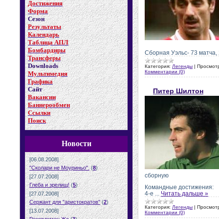
Достижения
Форма
Сезон
Результаты
Календарь
Таблица АПЛ
Бомбардиры
Сборная Уэльс- 73 матча, 
Трансферы
Downloads
Категория:
Легенды
|
Просмот
Комментарии (0)
Мультимедия
Графика
Сайт
Питер Шилтон
Вакансии
Баннерообмен
Ссылки
Поиск
Новости
[06.08.2008]
"Сколари не Моуриньо".
(
8
)
сборную
[27.07.2008]
Глеба и зрелищ!
(
5
)
Командные достижения:
4-е
...
Читать дальше »
[27.07.2008]
Сержант для "аристократов"
(
2
)
Категория:
Легенды
|
Просмот
[13.07.2008]
Комментарии (0)