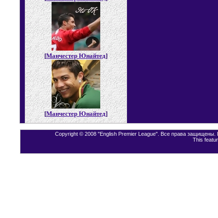
[
Манчестер Юнайтед
]
[
Манчестер Юнайтед
]
Copyright © 2008 "English Premier League". Все права защищены
This featu