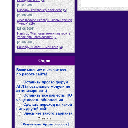
Рекордсмен Жо
(
3
)
[13.07.2008]
Сколари: как тренер я так себе
(
5
)
[29.06.2008]
Луис Фелипе Сколари - новый тренер
"Челси"
(
19
)
[28.06.2008]
Нэвилл: "Мы попытаемся повторить
успех прошлого сезона"
(
0
)
[25.06.2008]
Роналду: "Реал" — мой сон!
(
3
)
Опрос
Ваше мнение: выскажитесь
по работе сайта!
Оставить просто форум
АПЛ (а остальные модули не
активизировать)
Оставить всё как есть, НО
чаще делать обновления
Сделать переход на какой
нить другой сайт
Здесь нет такого варианта
[
]
Результаты
Архив опросов