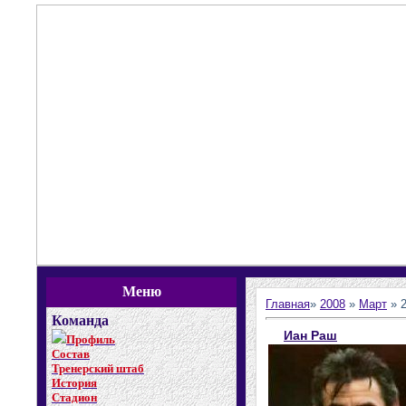
Меню
Главная
»
2008
»
Март
»
Команда
Иан Раш
Профиль
Состав
Тренерский штаб
История
Стадион