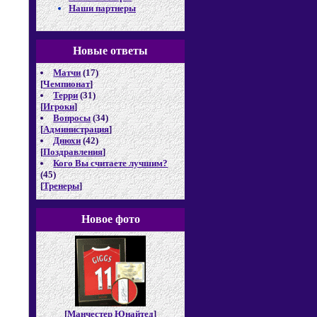
Наши партнеры
Новые отв
еты
Матчи
(17)
[
Чемпионат
]
Терри
(31)
[
Игроки
]
Вопросы
(34)
[
Администрация
]
Днюхи
(42)
[
Поздравления
]
Кого Вы считаете лучшим?
(45)
[
Тренеры
]
Новое фото
[
Манчестер Юнайтед
]