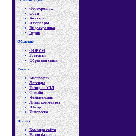
Фотохроника
Обои
Аватары
Юзербары
Видеохроника
Аудио
Общение
ФОРУМ
Гостевая
Обратная связь
Разное
Биографии
Легенды
История АПЛ
Онлайн
Чемпионшип
Ляпы комментов
Юмор
Интересно
Проект
Команда сайта
Наши баннеры