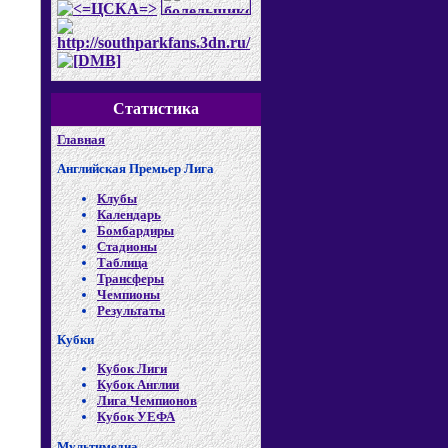
Статистика
Главная
Английская Премьер Лига
Клубы
Календарь
Бомбардиры
Стадионы
Таблица
Трансферы
Чемпионы
Результаты
Кубки
Кубок Лиги
Кубок Англии
Лига Чемпионов
Кубок УЕФА
Мультимедиа