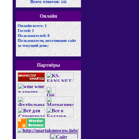
Всего ответов:
141
Онлайн
Онлайн всего:
1
Гостей:
1
Пользователей:
0
Пользователи, посетившие сайт
за текущий день:
Партнёры