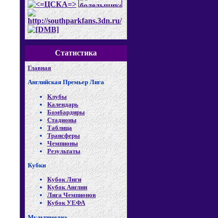
Статистика
Главная
Английская Премьер Лига
Клубы
Календарь
Бомбардиры
Стадионы
Таблица
Трансферы
Чемпионы
Результаты
Кубки
Кубок Лиги
Кубок Англии
Лига Чемпионов
Кубок УЕФА
Мультимедиа