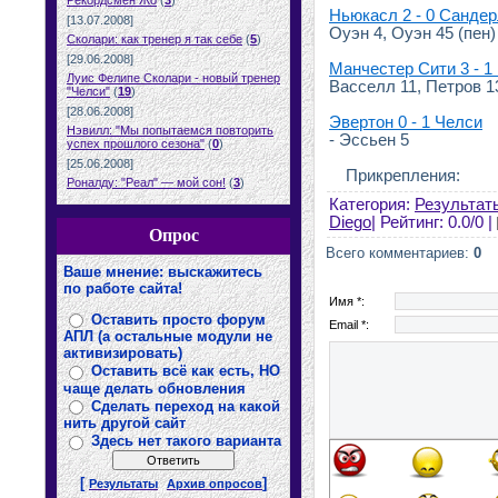
Рекордсмен Жо
(
3
)
Ньюкасл 2 - 0 Санде
[13.07.2008]
Оуэн 4, Оуэн 45 (пен)
Сколари: как тренер я так себе
(
5
)
[29.06.2008]
Манчестер Сити 3 - 1
Луис Фелипе Сколари - новый тренер
Васселл 11, Петров 1
"Челси"
(
19
)
[28.06.2008]
Эвертон 0 - 1 Челси
Нэвилл: "Мы попытаемся повторить
- Эссьен 5
успех прошлого сезона"
(
0
)
[25.06.2008]
Прикрепления:
Роналду: "Реал" — мой сон!
(
3
)
Категория:
Результат
Diego
| Рейтинг: 0.0/0 |
Опрос
Всего комментариев:
0
Ваше мнение: выскажитесь
по работе сайта!
Имя *:
Оставить просто форум
Email *:
АПЛ (а остальные модули не
активизировать)
Оставить всё как есть, НО
чаще делать обновления
Сделать переход на какой
нить другой сайт
Здесь нет такого варианта
[
]
Результаты
Архив опросов