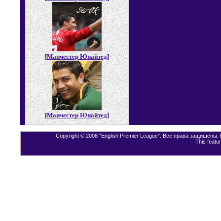
[
Манчестер Юнайтед
]
[
Манчестер Юнайтед
]
Copyright © 2008 "English Premier League". Все права защищены
This featu