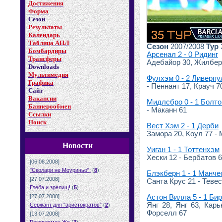
Достижения
Форма
Сезон
Результаты
Календарь
Таблица АПЛ
Сезон
2007/2008
Тур
Бомбардиры
Арсенал 2 - 0 Ридинг
Трансферы
Адебайор 30, Жилбер
Downloads
Мультимедия
Фулхэм 0 - 2 Ливерпу
Графика
- Пеннант 17, Крауч 7
Сайт
Вакансии
Мидлсбро 0 - 1 Болто
Баннерообмен
- Маканн 61
Ссылки
Поиск
Вест Хэм 2 - 1 Дерби
Замора 20, Коул 77 -
Новости
Уиган 1 - 1 Тоттенхэм
Хески 12 - Бербатов 6
[06.08.2008]
"Сколари не Моуриньо".
(
8
)
Блэкберн 1 - 1 Манч
[27.07.2008]
Санта Крус 21 - Тевес
Глеба и зрелищ!
(
5
)
[27.07.2008]
Астон Вилла 5 - 1 Би
Янг 28, Янг 63, Кар
Сержант для "аристократов"
(
2
)
Форселл 67
[13.07.2008]