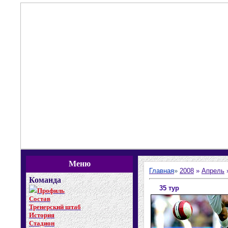
Меню
Главная
»
2008
»
Апрель
Команда
35 тур
Профиль
Состав
Тренерский штаб
История
Стадион