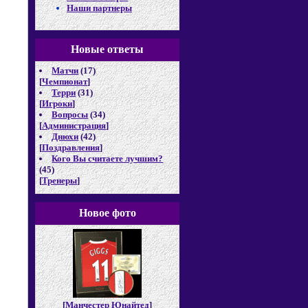
Наши партнеры
Новые отв
еты
Матчи
(17)
[
Чемпионат
]
Терри
(31)
[
Игроки
]
Вопросы
(34)
[
Администрация
]
Днюхи
(42)
[
Поздравления
]
Кого Вы считаете лучшим?
(45)
[
Тренеры
]
Новое фото
[
Манчестер Юнайтед
]