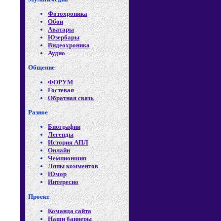
Фотохроника
Обои
Аватары
Юзербары
Видеохроника
Аудио
Общение
ФОРУМ
Гостевая
Обратная связь
Разное
Биографии
Легенды
История АПЛ
Онлайн
Чемпионшип
Ляпы комментов
Юмор
Интересно
Проект
Команда сайта
Наши баннеры