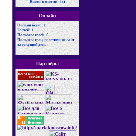
Всего ответов:
141
Онлайн
Онлайн всего:
1
Гостей:
1
Пользователей:
0
Пользователи, посетившие сайт
за текущий день:
Партнёры