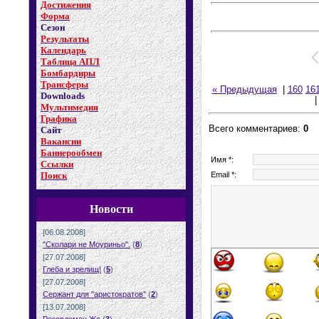
Достижения
Форма
Сезон
Результаты
Календарь
Таблица АПЛ
Бомбардиры
Трансферы
« Предыдущая
|
160
16
Downloads
Мультимедия
Графика
Всего комментариев:
0
Сайт
Вакансии
Баннерообмен
Имя *:
Ссылки
Email *:
Поиск
Новости
[06.08.2008]
"Сколари не Моуриньо".
(
8
)
[27.07.2008]
Глеба и зрелищ!
(
5
)
[27.07.2008]
Сержант для "аристократов"
(
2
)
[13.07.2008]