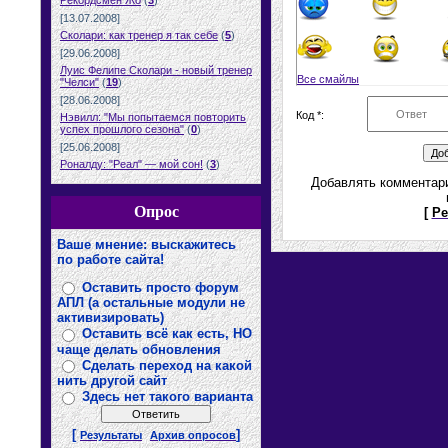
Рекордсмен Жо
(
3
)
[13.07.2008]
Сколари: как тренер я так себе
(
5
)
[29.06.2008]
Луис Фелипе Сколари - новый тренер
Все смайлы
"Челси"
(
19
)
[28.06.2008]
Код *:
Нэвилл: "Мы попытаемся повторить
успех прошлого сезона"
(
0
)
[25.06.2008]
Роналду: "Реал" — мой сон!
(
3
)
Добавлять комментари
Опрос
[
Ре
Ваше мнение: выскажитесь
по работе сайта!
Оставить просто форум
АПЛ (а остальные модули не
активизировать)
Оставить всё как есть, НО
чаще делать обновления
Сделать переход на какой
нить другой сайт
Здесь нет такого варианта
[
]
Результаты
Архив опросов