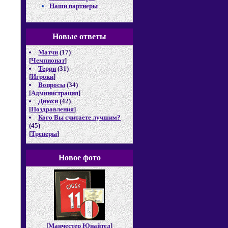
Наши партнеры
Новые отв
еты
Матчи
(17)
[
Чемпионат
]
Терри
(31)
[
Игроки
]
Вопросы
(34)
[
Администрация
]
Днюхи
(42)
[
Поздравления
]
Кого Вы считаете лучшим?
(45)
[
Тренеры
]
Новое фото
[
Манчестер Юнайтед
]