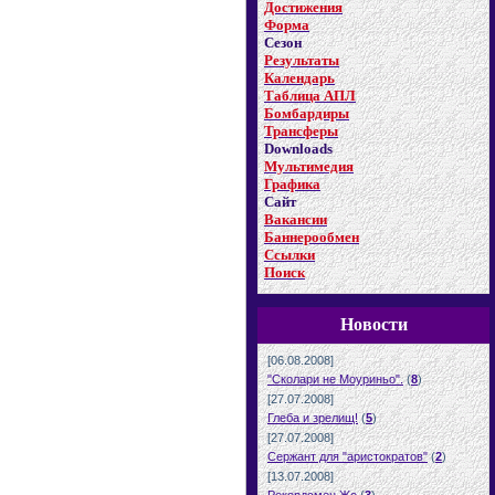
Достижения
Форма
Сезон
Результаты
Календарь
Таблица АПЛ
Бомбардиры
Трансферы
Downloads
Мультимедия
Графика
Сайт
Вакансии
Баннерообмен
Ссылки
Поиск
Новости
[06.08.2008]
"Сколари не Моуриньо".
(
8
)
[27.07.2008]
Глеба и зрелищ!
(
5
)
[27.07.2008]
Сержант для "аристократов"
(
2
)
[13.07.2008]