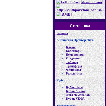
Статистика
Главная
Английская Премьер Лига
Клубы
Календарь
Бомбардиры
Стадионы
Таблица
Трансферы
Чемпионы
Результаты
Кубки
Кубок Лиги
Кубок Англии
Лига Чемпионов
Кубок УЕФА
Мультимедиа