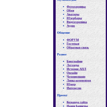
Фотохроника
Обои
Аватары
Юзербары
Видеохроника
Аудио
Общение
ФОРУМ
Гостевая
Обратная связь
Разное
Биографии
Легенды
История АПЛ
Онлайн
Чемпионшип
Ляпы комментов
Юмор
Интересно
Проект
Команда сайта
Наши баннеры