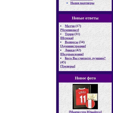
Наши партнеры
Новые отв
еты
Матчи
(17)
[
Чемпионат
]
Терри
(31)
[
Игроки
]
Вопросы
(34)
[
Администрация
]
Днюхи
(42)
[
Поздравления
]
Кого Вы считаете лучшим?
(45)
[
Тренеры
]
Новое фото
[
Манчестер Юнайтед
]