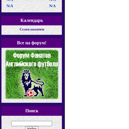
N/A
N/A
Календарь
Cезон окончен
Все на форум!
Поиск