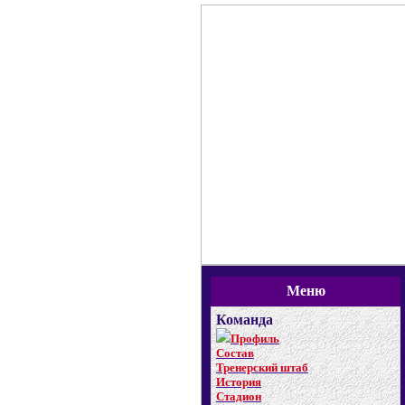
Меню
Команда
Профиль
Состав
Тренерский штаб
История
Стадион