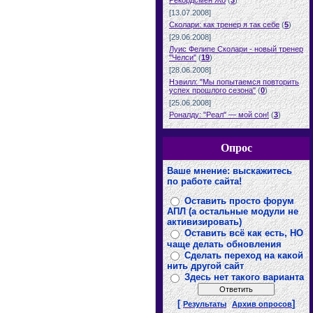
Рекордсмен Жо
(
3
)
[13.07.2008]
Сколари: как тренер я так себе
(
5
)
[29.06.2008]
Луис Фелипе Сколари - новый тренер
"Челси"
(
19
)
[28.06.2008]
Нэвилл: "Мы попытаемся повторить
успех прошлого сезона"
(
0
)
[25.06.2008]
Роналду: "Реал" — мой сон!
(
3
)
Опрос
Ваше мнение: выскажитесь
по работе сайта!
Оставить просто форум
АПЛ (а остальные модули не
активизировать)
Оставить всё как есть, НО
чаще делать обновления
Сделать переход на какой
нить другой сайт
Здесь нет такого варианта
[
]
Результаты
Архив опросов