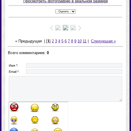
Просмотреть фотографию в реальном размере
« Предыдущая
| [
1
]
2
3
4
5
6
7
8
9
10
11
|
Следующая »
Всего комментариев:
0
Имя *:
Email *: