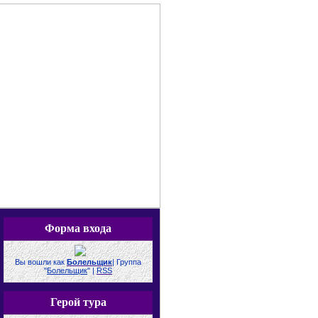
Форма входа
Вы вошли как
Болельщик
|
Группа
"
Болельщик
"
|
RSS
Герой тура