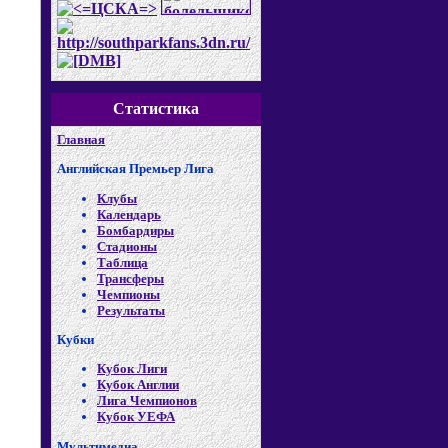
Статистика
Главная
Английская Премьер Лига
Клубы
Календарь
Бомбардиры
Стадионы
Таблица
Трансферы
Чемпионы
Результаты
Кубки
Кубок Лиги
Кубок Англии
Лига Чемпионов
Кубок УЕФА
Мультимедиа