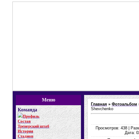
Меню
Главная
»
Фотоальбом
Shevchenko
Команда
Профиль
Состав
Тренерский штаб
Просмотров: 438 | Разм
История
Дата: 0
Стадион