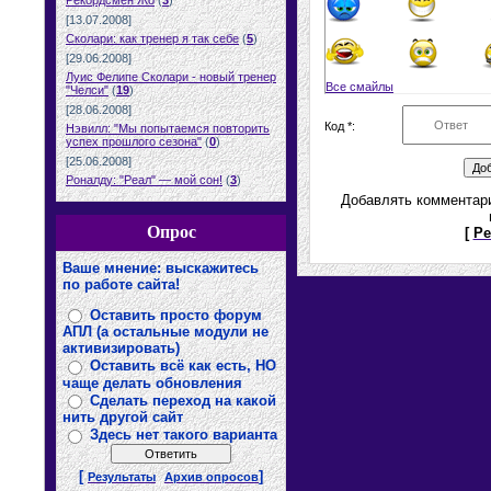
Рекордсмен Жо
(
3
)
[13.07.2008]
Сколари: как тренер я так себе
(
5
)
[29.06.2008]
Луис Фелипе Сколари - новый тренер
Все смайлы
"Челси"
(
19
)
[28.06.2008]
Код *:
Нэвилл: "Мы попытаемся повторить
успех прошлого сезона"
(
0
)
[25.06.2008]
Роналду: "Реал" — мой сон!
(
3
)
Добавлять комментари
Опрос
[
Ре
Ваше мнение: выскажитесь
по работе сайта!
Оставить просто форум
АПЛ (а остальные модули не
активизировать)
Оставить всё как есть, НО
чаще делать обновления
Сделать переход на какой
нить другой сайт
Здесь нет такого варианта
[
]
Результаты
Архив опросов