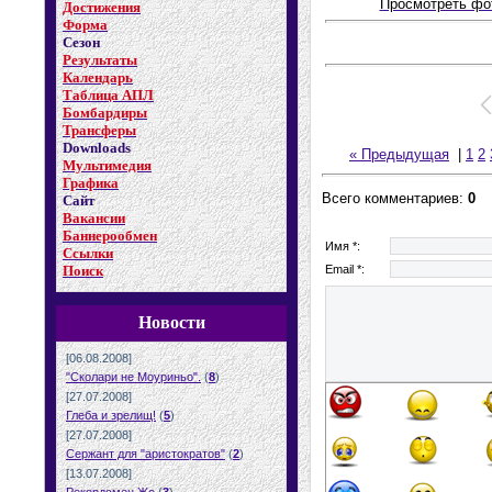
Просмотреть фо
Достижения
Форма
Сезон
Результаты
Календарь
Таблица АПЛ
Бомбардиры
Трансферы
Downloads
« Предыдущая
|
1
2
Мультимедия
Графика
Всего комментариев:
0
Сайт
Вакансии
Баннерообмен
Имя *:
Ссылки
Email *:
Поиск
Новости
[06.08.2008]
"Сколари не Моуриньо".
(
8
)
[27.07.2008]
Глеба и зрелищ!
(
5
)
[27.07.2008]
Сержант для "аристократов"
(
2
)
[13.07.2008]