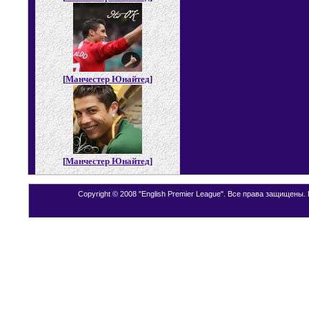
[
Манчестер Юнайтед
]
[
Манчестер Юнайтед
]
Copyright © 2008 "English Premier League". Все права защищены