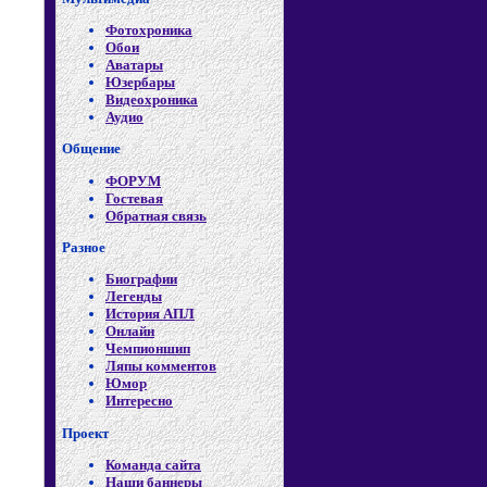
Фотохроника
Обои
Аватары
Юзербары
Видеохроника
Аудио
Общение
ФОРУМ
Гостевая
Обратная связь
Разное
Биографии
Легенды
История АПЛ
Онлайн
Чемпионшип
Ляпы комментов
Юмор
Интересно
Проект
Команда сайта
Наши баннеры