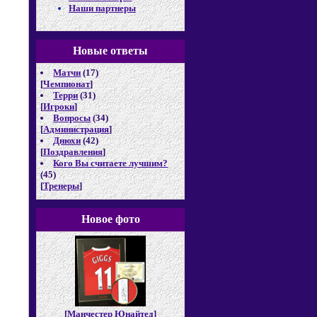
Наши партнеры
Новые отв
еты
Матчи
(17)
[
Чемпионат
]
Терри
(31)
[
Игроки
]
Вопросы
(34)
[
Администрация
]
Днюхи
(42)
[
Поздравления
]
Кого Вы считаете лучшим?
(45)
[
Тренеры
]
Новое фото
[
Манчестер Юнайтед
]