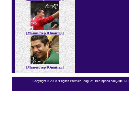
[
Манчестер Юнайтед
]
[
Манчестер Юнайтед
]
Copyright © 2008 "English Premier League". Все права защищены