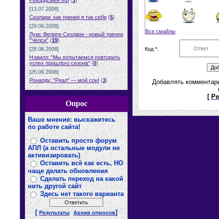
Рекордсмен Жо
(
3
)
[13.07.2008]
Сколари: как тренер я так себе
(
5
)
[29.06.2008]
Все смайлы
Луис Фелипе Сколари - новый тренер
"Челси"
(
19
)
Код *:
[28.06.2008]
Нэвилл: "Мы попытаемся повторить
успех прошлого сезона"
(
0
)
[25.06.2008]
Роналду: "Реал" — мой сон!
(
3
)
Добавлять комментари
[
Ре
Опрос
Ваше мнение: выскажитесь
по работе сайта!
Оставить просто форум
АПЛ (а остальные модули не
активизировать)
Оставить всё как есть, НО
чаще делать обновления
Сделать переход на какой
нить другой сайт
Здесь нет такого варианта
[
]
Результаты
Архив опросов