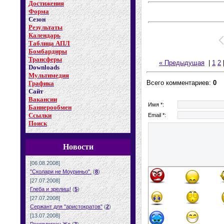
Достижения
Форма
Сезон
Результаты
Календарь
Таблица АПЛ
Бомбардиры
Трансферы
« Предыдущая
|
1
2
Downloads
Мультимедия
Всего комментариев:
0
Графика
Сайт
Вакансии
Имя *:
Баннерообмен
Ссылки
Email *:
Поиск
Новости
[06.08.2008]
"Сколари не Моуриньо".
(
8
)
[27.07.2008]
Глеба и зрелищ!
(
5
)
[27.07.2008]
Сержант для "аристократов"
(
2
)
[13.07.2008]