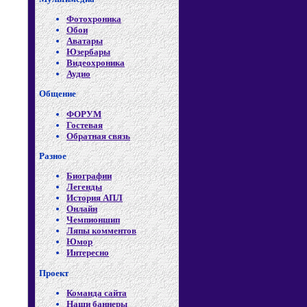
Фотохроника
Обои
Аватары
Юзербары
Видеохроника
Аудио
Общение
ФОРУМ
Гостевая
Обратная связь
Разное
Биографии
Легенды
История АПЛ
Онлайн
Чемпионшип
Ляпы комментов
Юмор
Интересно
Проект
Команда сайта
Наши баннеры