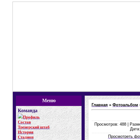
Меню
Главная
»
Фотоальбом
Команда
Профиль
Состав
Просмотров: 488 | Разме
Тренерский штаб
Дата:
История
Просмотреть фо
Стадион