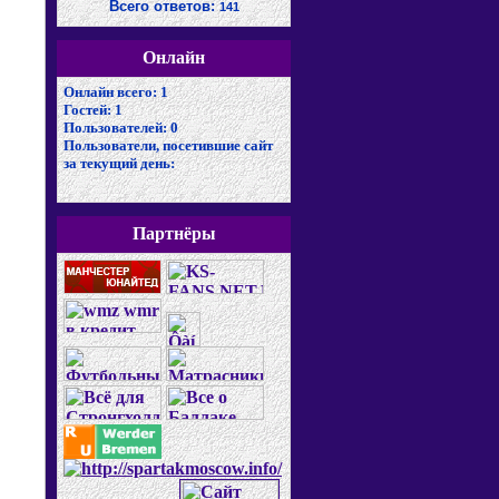
Всего ответов:
141
Онлайн
Онлайн всего:
1
Гостей:
1
Пользователей:
0
Пользователи, посетившие сайт
за текущий день:
Партнёры