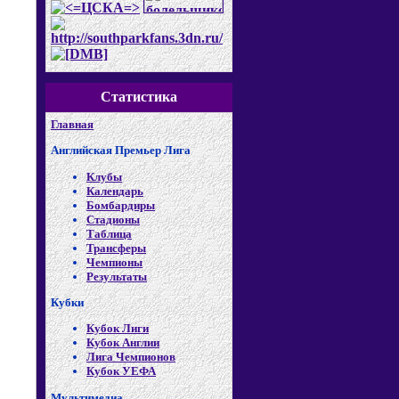
Статистика
Главная
Английская Премьер Лига
Клубы
Календарь
Бомбардиры
Стадионы
Таблица
Трансферы
Чемпионы
Результаты
Кубки
Кубок Лиги
Кубок Англии
Лига Чемпионов
Кубок УЕФА
Мультимедиа