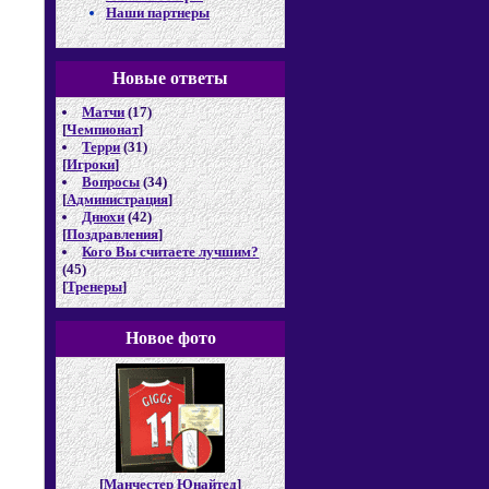
Наши партнеры
Новые отв
еты
Матчи
(17)
[
Чемпионат
]
Терри
(31)
[
Игроки
]
Вопросы
(34)
[
Администрация
]
Днюхи
(42)
[
Поздравления
]
Кого Вы считаете лучшим?
(45)
[
Тренеры
]
Новое фото
[
Манчестер Юнайтед
]