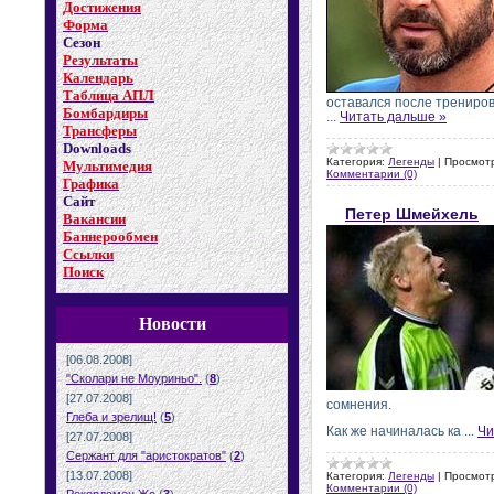
Достижения
Форма
Сезон
Результаты
Календарь
Таблица АПЛ
оставался после трениров
Бомбардиры
...
Читать дальше »
Трансферы
Downloads
Категория:
Легенды
|
Просмот
Мультимедия
Комментарии (0)
Графика
Сайт
Петер Шмейхель
Вакансии
Баннерообмен
Ссылки
Поиск
Новости
[06.08.2008]
"Сколари не Моуриньо".
(
8
)
[27.07.2008]
сомнения.
Глеба и зрелищ!
(
5
)
Как же начиналась ка
...
Чи
[27.07.2008]
Сержант для "аристократов"
(
2
)
[13.07.2008]
Категория:
Легенды
|
Просмот
Комментарии (0)