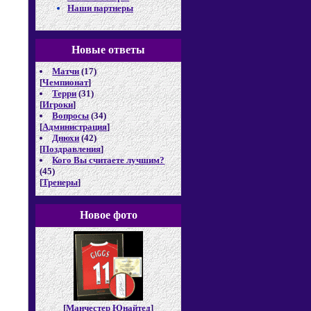
Наши партнеры
Новые отв
еты
Матчи
(17)
[
Чемпионат
]
Терри
(31)
[
Игроки
]
Вопросы
(34)
[
Администрация
]
Днюхи
(42)
[
Поздравления
]
Кого Вы считаете лучшим?
(45)
[
Тренеры
]
Новое фото
[
Манчестер Юнайтед
]