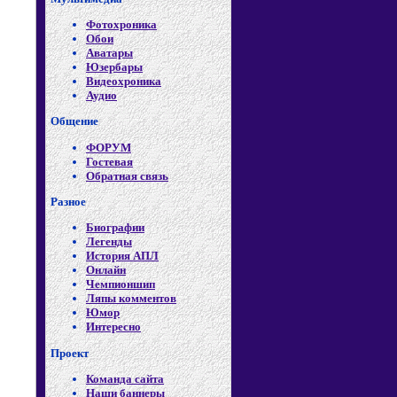
Фотохроника
Обои
Аватары
Юзербары
Видеохроника
Аудио
Общение
ФОРУМ
Гостевая
Обратная связь
Разное
Биографии
Легенды
История АПЛ
Онлайн
Чемпионшип
Ляпы комментов
Юмор
Интересно
Проект
Команда сайта
Наши баннеры