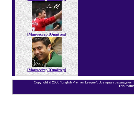
[
Манчестер Юнайтед
]
[
Манчестер Юнайтед
]
Copyright © 2008 "English Premier League". Все права защищены
This featu