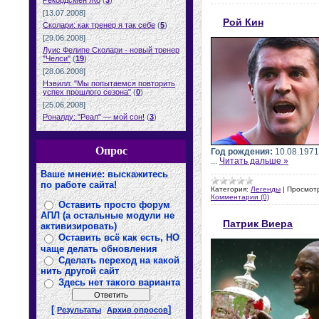
Рекордсмен Жо
(
3
)
[13.07.2008]
Рой Кин
Сколари: как тренер я так себе
(
5
)
[29.06.2008]
Луис Фелипе Сколари - новый тренер
"Челси"
(
19
)
[28.06.2008]
Нэвилл: "Мы попытаемся повторить
успех прошлого сезона"
(
0
)
[25.06.2008]
Роналду: "Реал" — мой сон!
(
3
)
Опрос
Год рождения:
10.08.1971
...
Читать дальше »
Ваше мнение: выскажитесь
по работе сайта!
Категория:
Легенды
|
Просмот
Комментарии (0)
Оставить просто форум
АПЛ (а остальные модули не
Патрик Виера
активизировать)
Оставить всё как есть, НО
чаще делать обновления
Сделать переход на какой
нить другой сайт
Здесь нет такого варианта
[
]
Результаты
Архив опросов