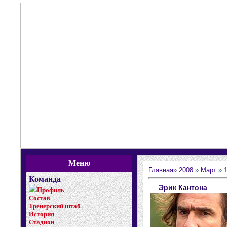
Меню
Главная
»
2008
»
Март
»
Команда
Эрик Кантона
Профиль
Состав
Тренерский штаб
История
Стадион