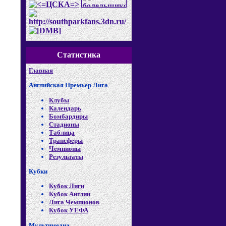
Статистика
Главная
Английская Премьер Лига
Клубы
Календарь
Бомбардиры
Стадионы
Таблица
Трансферы
Чемпионы
Результаты
Кубки
Кубок Лиги
Кубок Англии
Лига Чемпионов
Кубок УЕФА
Мультимедиа